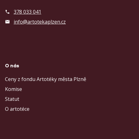
378 033 041
info@artotekaplzen.cz
O nás
Ceny z fondu Artotéky města Plzně
Komise
Statut
O artotéce