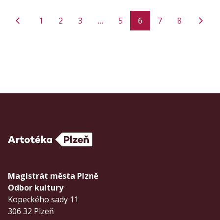
1
2
3
…
5
6
7
8
Magistrát města Plzně
Odbor kultury
Kopeckého sady 11
306 32 Plzeň