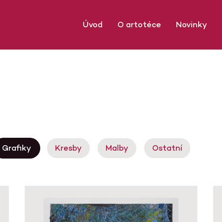
Úvod
O artotéce
Novinky
Grafiky
Kresby
Malby
Ostatní