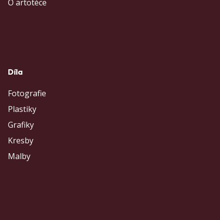
O artotéce
Díla
Fotografie
Plastiky
Grafiky
Kresby
Malby