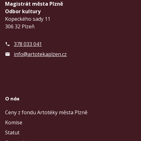
Magistrát města Plzně
Odbor kultury
Kopeckého sady 11
306 32 Plzeň
378 033 041
info@artotekaplzen.cz
O nás
Ceny z fondu Artotéky města Plzně
Komise
Statut