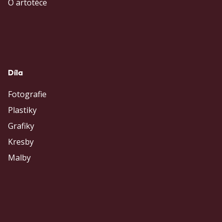
O artotéce
Díla
Fotografie
Plastiky
Grafiky
Kresby
Malby