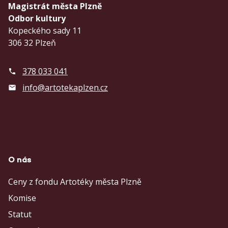
Magistrát města Plzně
Odbor kultury
Kopeckého sady 11
306 32 Plzeň
378 033 041
info@artotekaplzen.cz
O nás
Ceny z fondu Artotéky města Plzně
Komise
Statut