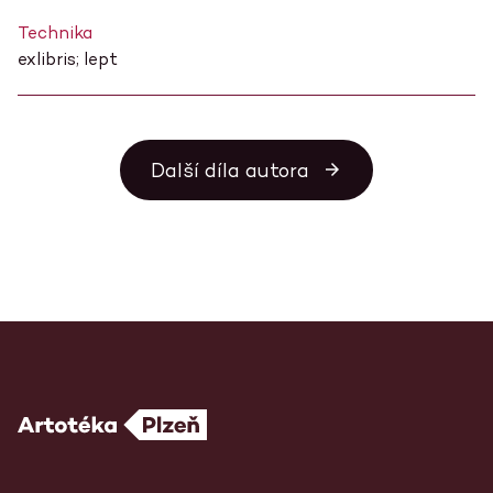
Technika
exlibris; lept
Další díla autora