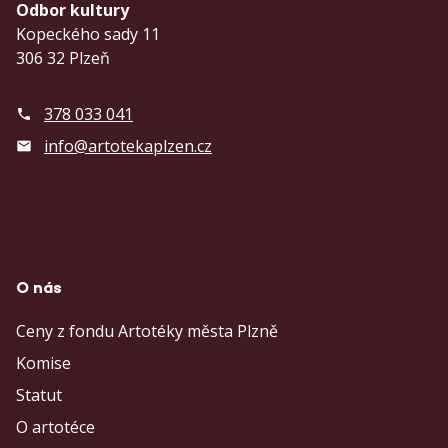
Odbor kultury
Kopeckého sady 11
306 32 Plzeň
378 033 041
info@artotekaplzen.cz
O nás
Ceny z fondu Artotéky města Plzně
Komise
Statut
O artotéce