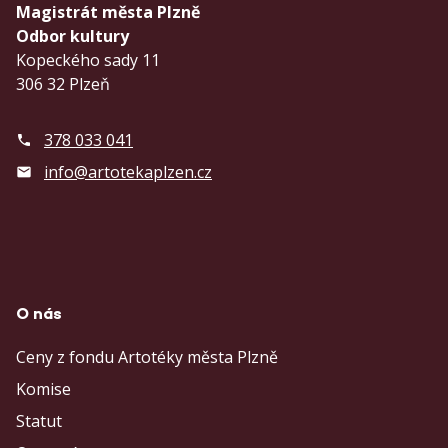
Magistrát města Plzně
Odbor kultury
Kopeckého sady 11
306 32 Plzeň
378 033 041
info@artotekaplzen.cz
O nás
Ceny z fondu Artotéky města Plzně
Komise
Statut