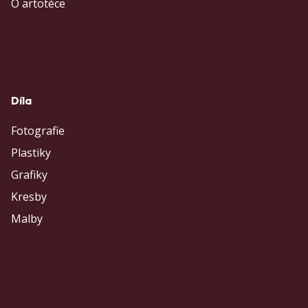
O artotéce
Díla
Fotografie
Plastiky
Grafiky
Kresby
Malby