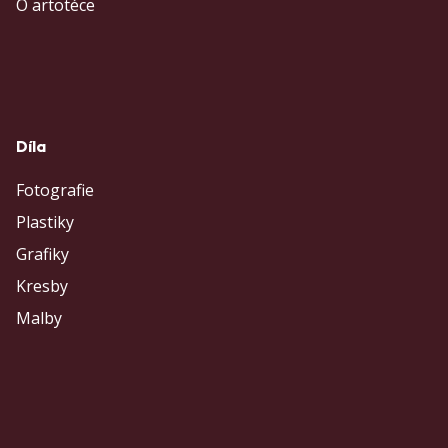
O artotéce
Díla
Fotografie
Plastiky
Grafiky
Kresby
Malby