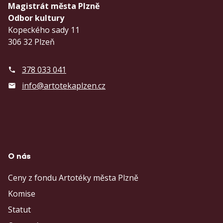
Magistrát města Plzně
Odbor kultury
Kopeckého sady 11
306 32 Plzeň
378 033 041
info@artotekaplzen.cz
O nás
Ceny z fondu Artotéky města Plzně
Komise
Statut