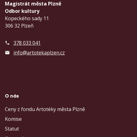
Magistrát města Plzně
Odbor kultury
Kopeckého sady 11
306 32 Plzeň
378 033 041
info@artotekaplzen.cz
O nás
Ceny z fondu Artotéky města Plzně
Komise
Statut