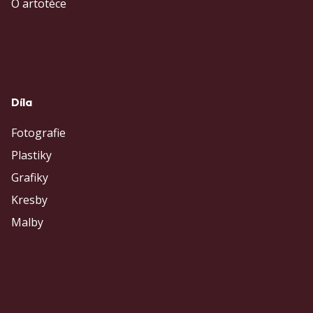
O artotéce
Díla
Fotografie
Plastiky
Grafiky
Kresby
Malby