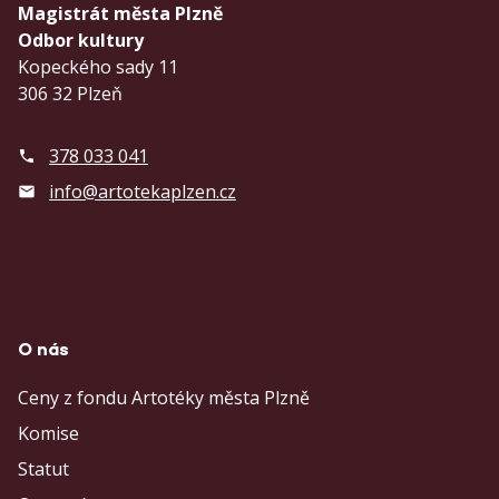
Magistrát města Plzně
Odbor kultury
Kopeckého sady 11
306 32 Plzeň
378 033 041
info@artotekaplzen.cz
O nás
Ceny z fondu Artotéky města Plzně
Komise
Statut