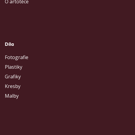
O artotéce
Díla
Fotografie
Plastiky
Grafiky
Kresby
Malby