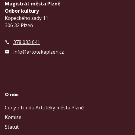
Magistrát města Plzně
Odbor kultury
Kopeckého sady 11
306 32 Plzeň
378 033 041
info@artotekaplzen.cz
O nás
Ceny z fondu Artotéky města Plzně
Komise
Statut