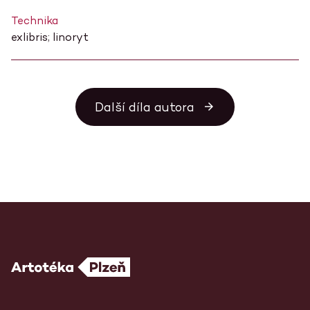
Technika
exlibris; linoryt
Další díla autora