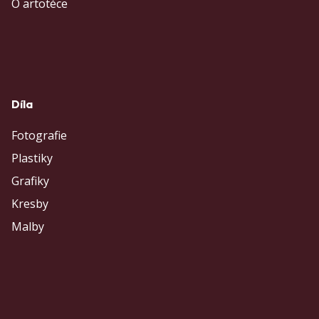
O artotéce
Díla
Fotografie
Plastiky
Grafiky
Kresby
Malby