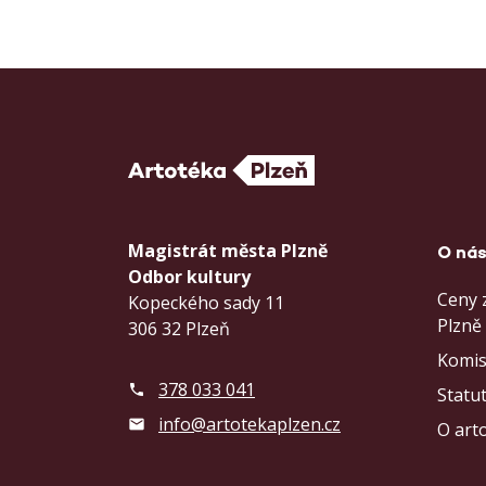
Magistrát města Plzně
O ná
Odbor kultury
Ceny 
Kopeckého sady 11
Plzně
306 32 Plzeň
Komi
378 033 041
Statu
info@artotekaplzen.cz
O art