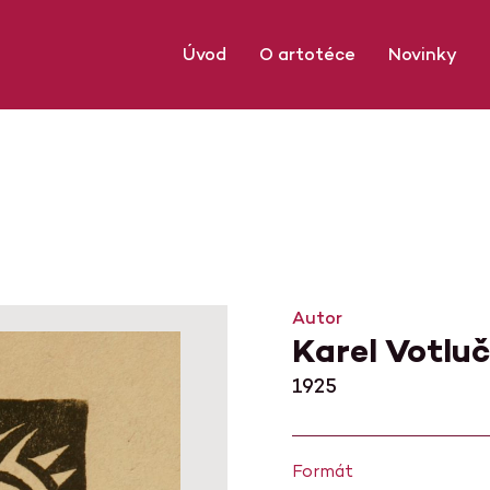
Úvod
O artotéce
Novinky
Autor
Karel Votlu
1925
Formát