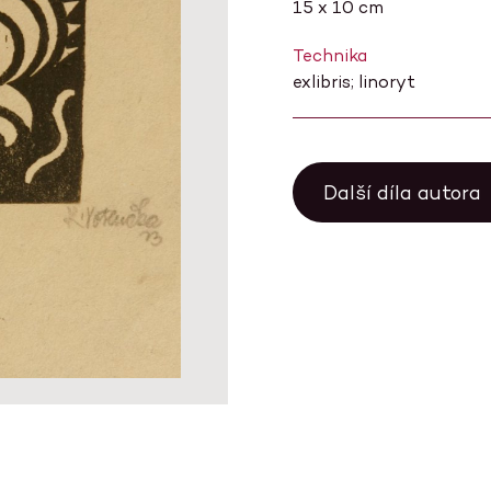
15 x 10 cm
Technika
exlibris; linoryt
Další díla autora