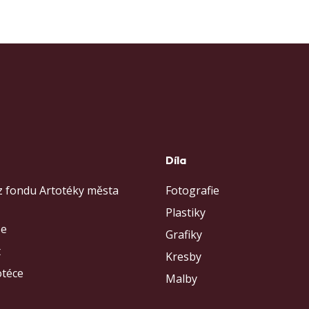
s
Díla
z fondu Artotéky města
Fotografie
Plastiky
se
Grafiky
t
Kresby
otéce
Malby