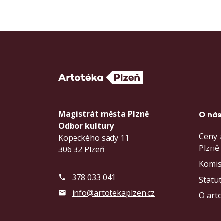
Magistrát města Plzně
O ná
Odbor kultury
Ceny 
Kopeckého sady 11
Plzně
306 32 Plzeň
Komi
378 033 041
Statu
info@artotekaplzen.cz
O art