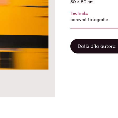
50 × 80 cm
Technika
barevná fotografie
Další díla autora