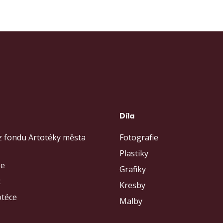
s
Díla
z fondu Artotéky města
Fotografie
Plastiky
se
Grafiky
t
Kresby
otéce
Malby